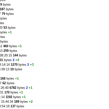
19
bytes
187
bytes
57
79
bytes
bytes
tes
:20
53
bytes
bytes
+1
ytes
bytes
:51
460
bytes
+1
:53
259
bytes
 08:20:15
144
bytes
01
bytes
2
+4
3:14:14
1270
bytes
2
+3
6:59:13
10
bytes
s
6
168
bytes
+1
57
62
bytes
3:26:40
6782
bytes
2
+1
:31
170
bytes
+1
8:14
1192
bytes
+1
9 15:44:34
189
bytes
+2
8:54:19
137
bytes