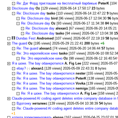
Re: Даг Форд приглашае на бесплатный барбикью
PeterK
[104 
Disclosure day
Oz
[129 views] 2026-06-14 17:50:17
23
bytes
Re: Disclosure day
tasko
[110 views] 2026-06-14 22:47:22
9
byte
Re: Disclosure day
bird
[96 views] 2026-06-17 12:04:30
96
byt
Re: Disclosure day
Oz
[93 views] 2026-06-17 11:34:38
84
byte
Re: Disclosure day
alexan1
[67 views] 2026-06-20 14:05:21
Re: Disclosure day
tasko
[94 views] 2026-06-17 13:04:38
15
Dundas Fest
Andromed
[107 views] 2026-06-07 22:19:19
58
byte
The guard
Oz
[195 views] 2026-05-29 21:22:41
200
bytes
+6
Re: The guard
alexan1
[74 views] 2026-06-20 14:06:44
57
bytes
Re: Это европейское кино
tasko
[107 views] 2026-06-10 08:52:3
Re: Это европейское кино
Oz
[98 views] 2026-06-12 16:40:54
*
Я в шоке. The bay обанкротился
A. Fig Lee
[222 views] 2026-05-07
ebay?
alexan1
[128 views] 2026-05-09 22:43:31
0
bytes
(-)
Re: Я в шоке. The bay обанкротился
nester
[155 views] 2026-05
Re: Я в шоке. The bay обанкротился
PeterK
[138 views] 2026-05
Re: Я в шоке. The bay обанкротился
Vovka
[139 views] 2026-05
Re: Я в шоке. The bay обанкротился
nemiga
[165 views] 2026-0
Re: Я в шоке. The bay обанкротился
A. Fig Lee
[158 views] 
Claude-powered AI coding agent deletes entire company database in 
Вдогонку
неталекс
[139 views] 2026-05-04 10:38:39
54
bytes
Re: Claude-powered AI coding agent deletes entire company datab
+1
хотела порекомендовать
elenas
[162 views] 2026-04-25 23:07:01
1