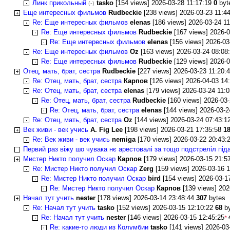
Линк прикольный
tasko
[154 views] 2026-03-28 11:17:19
0
byt
(-)
Еще интересных фильмов
Rudbeckie
[238 views] 2026-03-23 11:4
Re: Еще интересных фильмов
elenas
[186 views] 2026-03-24 1
Re: Еще интересных фильмов
Rudbeckie
[167 views] 2026-
Re: Еще интересных фильмов
elenas
[156 views] 2026-03
Re: Еще интересных фильмов
Oz
[163 views] 2026-03-24 08:08
Re: Еще интересных фильмов
Rudbeckie
[129 views] 2026-
Отец, мать, брат, сестра
Rudbeckie
[227 views] 2026-03-23 11:20:
Re: Отец, мать, брат, сестра
Карпов
[126 views] 2026-04-03 14
Re: Отец, мать, брат, сестра
elenas
[179 views] 2026-03-24 11:
Re: Отец, мать, брат, сестра
Rudbeckie
[160 views] 2026-03
Re: Отец, мать, брат, сестра
elenas
[144 views] 2026-03-
Re: Отец, мать, брат, сестра
Oz
[144 views] 2026-03-24 07:43:1
Век живи - век учись
A. Fig Lee
[198 views] 2026-03-21 17:35:58
1
Re: Век живи - век учись
nemiga
[170 views] 2026-03-22 20:43:
Первий раз віжу шо чувака нє арестовалі за тощо подстреліл під
Мистер Никто получил Оскар
Карпов
[179 views] 2026-03-15 21:5
Re: Мистер Никто получил Оскар
Zerg
[159 views] 2026-03-16 
Re: Мистер Никто получил Оскар
bird
[154 views] 2026-03-1
Re: Мистер Никто получил Оскар
Карпов
[139 views] 202
Начал тут учить
nester
[178 views] 2026-03-14 23:48:44
307
bytes
Re: Начал тут учить
tasko
[152 views] 2026-03-15 12:10:22
68
b
Re: Начал тут учить
nester
[146 views] 2026-03-15 12:45:25
*
Re: какие-то люди из Колумбии
tasko
[141 views] 2026-03