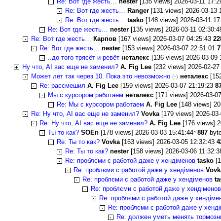
Re: Вот где жесть…
nester
[135 views] 2026-03-11 17:
Re: Вот где жесть…
Ranger
[131 views] 2026-03-13 
Re: Вот где жесть…
tasko
[148 views] 2026-03-11 1
Re: Вот где жесть…
nester
[135 views] 2026-03-11 02:30:
Re: Вот где жесть…
Карпов
[167 views] 2026-03-07 04:25:43
22
Re: Вот где жесть…
nester
[153 views] 2026-03-07 22:51:01
7
..до того трясёт и ревёт
неталекс
[136 views] 2026-03-09
Ну что, AI вас еще не заменил?
A. Fig Lee
[232 views] 2026-02-27
Может лет так через 10. Пока это невозможно
неталекс
[152
(-)
Re: рассмешил
A. Fig Lee
[159 views] 2026-03-07 21:19:23
8
Мы с курсором работаем
неталекс
[171 views] 2026-03-0
Re: Мы с курсором работаем
A. Fig Lee
[148 views] 20
Re: Ну что, AI вас еще не заменил?
Vovka
[179 views] 2026-03
Re: Ну что, AI вас еще не заменил?
A. Fig Lee
[176 views] 
Ты то как?
SOEn
[178 views] 2026-03-03 15:41:44
887
byt
*
Re: Ты то как?
Vovka
[163 views] 2026-03-05 12:32:43
4
Re: Ты то как?
nester
[158 views] 2026-03-06 11:32:
Re: проблєми с работой даже у хендіменов
tasko
[1
Re: проблєми с работой даже у хендіменов
Vovk
Re: проблєми с работой даже у хендіменов
ta
Re: проблєми с работой даже у хендіменов
Re: проблєми с работой даже у хендіме
Re: проблєми с работой даже у хенд
Re: должен уметь менять тормозн