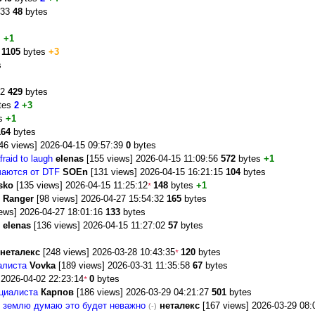
:33
48
bytes
s
+1
2
1105
bytes
+3
s
42
429
bytes
tes
2
+3
s
+1
164
bytes
46 views] 2026-04-15 09:57:39
0
bytes
fraid to laugh
elenas
[155 views] 2026-04-15 11:09:56
572
bytes
+1
ичаются от DTF
SOEn
[131 views] 2026-04-15 16:21:15
104
bytes
sko
[135 views] 2026-04-15 11:25:12
148
bytes
+1
*
Ranger
[98 views] 2026-04-27 15:54:32
165
bytes
ews] 2026-04-27 18:01:16
133
bytes
elenas
[136 views] 2026-04-15 11:27:02
57
bytes
неталекс
[248 views] 2026-03-28 10:43:35
120
bytes
*
алиста
Vovka
[189 views] 2026-03-31 11:35:58
67
bytes
 2026-04-02 22:23:14
0
bytes
*
ециалиста
Карпов
[186 views] 2026-03-29 04:21:27
501
bytes
сю землю думаю это будет неважно
неталекс
[167 views] 2026-03-29 08
(-)