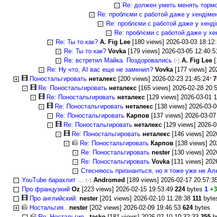
Re: должен уметь менять торм
Re: проблєми с работой даже у хендіме
Re: проблєми с работой даже у хенд
Re: проблєми с работой даже у хе
Re: Ты то как?
A. Fig Lee
[180 views] 2026-03-03 18:12
Re: Ты то как?
Vovka
[179 views] 2026-03-05 12:40:
Re: встретил Майка. Поздоровались
A. Fig Lee
[
(-)
Re: Ну что, AI вас еще не заменил?
Vovka
[177 views] 20
Понoстальгировать
неталекс
[200 views] 2026-02-23 21:45:24
7
*
Re: Понoстальгировать
неталекс
[165 views] 2026-02-28 20:
Re: Понoстальгировать
неталекс
[129 views] 2026-03-01 1
Re: Понoстальгировать
неталекс
[138 views] 2026-03-0
Re: Понoстальгировать
Карпов
[137 views] 2026-03-07
Re: Понoстальгировать
неталекс
[129 views] 2026-0
Re: Понoстальгировать
неталекс
[146 views] 202
Re: Понoстальгировать
Карпов
[138 views] 20
Re: Понoстальгировать
nester
[130 views] 202
Re: Понoстальгировать
Vovka
[131 views] 202
Стесняюсь признанться, но я тоже уже не Ал
YouTube барахлит …
Andromed
[189 views] 2026-02-17 20:57:
(-)
Про французкий
Oz
[223 views] 2026-02-15 19:53:49
224
bytes
1
+
Про английский:
nester
[201 views] 2026-02-10 11:28:38
111
byt
Ностальгия..
nester
[202 views] 2026-02-09 19:46:53
624
bytes
Re: Ностальгия..
tasko
[181 views] 2026-02-10 10:32:33
355
b