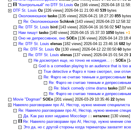
"Контрольный" по DTF St.Louis
Oz
[166 views] 2026-04-18 11:58
DTF St. Louis
Oz
[226 views] 2026-04-11 21:00:40
539
bytes
Околокиношное
tasko
[135 views] 2026-04-21 18:27:20
855
byte
Re: Околокиношное
Schkrek
[143 views] 2026-04-23 12:58:3
Re: DTF St. Louis
bird
[143 views] 2026-04-16 16:56:02
547
byte
Нам пишут
tasko
[140 views] 2026-04-15 15:37:33
1050
bytes
+1
Оно не депрессивное, оно
SOEn
[136 views] 2026-04-14 23:18:
Re: DTF St. Louis
elenas
[182 views] 2026-04-11 23:46:16
682
by
Re: DTF St. Louis
Oz
[130 views] 2026-04-12 22:00:50
60
byte
Re: DTF St. Louis
elenas
[137 views] 2026-04-15 01:54:29
Не досмотрел еще, но точно не комедия...
SOEn
[1
(-)
God is a comedian playing to an audience that is too a
True detective и Фарго я тоже смотрел, они отл
Re: Фарго не считаю темным и депрессивным
ta
Re: Фарго не считаю темным и депрессивным
Re: black comedy crime drama
tasko
[107 vi
Re: Фарго не считаю темным и депрессивным
Movie "Dogman"
SOEn
[201 views] 2026-03-29 10:35:46
22
bytes
Навеяло разговорами про AI, Hестор, нужно мнение специалиста
Re: Навеяло разговорами про AI, Hестор, нужно мнение специ
Да. Kак раз взял недавно Моссберг
неталекс
[130 views]
(-)
Re: Навеяло разговорами про AI, Hестор, нужно мнение сп
Это да, но с другой стороны когда теринаторы захватят в