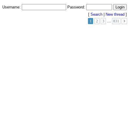
Username:
Password:
[
Search
|
New thread
]
1
2
3
…
831