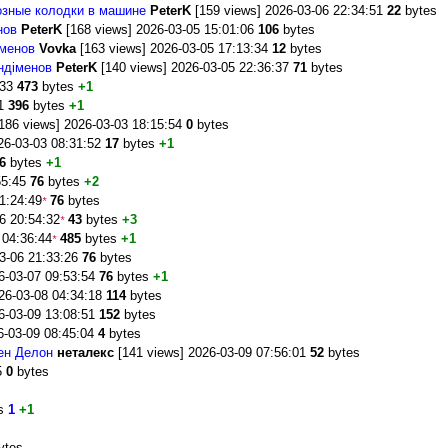
озные колодки в машине
PeterK
[159 views] 2026-03-06 22:34:51
22
bytes
нов
PeterK
[168 views] 2026-03-05 15:01:06
106
bytes
іменов
Vovka
[163 views] 2026-03-05 17:13:34
12
bytes
ндіменов
PeterK
[140 views] 2026-03-05 22:36:37
71
bytes
:33
473
bytes
+1
51
396
bytes
+1
186 views] 2026-03-03 18:15:54
0
bytes
26-03-03 08:31:52
17
bytes
+1
6
bytes
+1
55:45
76
bytes
+2
1:24:49
76
bytes
*
6 20:54:32
43
bytes
+3
*
 04:36:44
485
bytes
+1
*
3-06 21:33:26
76
bytes
6-03-07 09:53:54
76
bytes
+1
26-03-08 04:34:18
114
bytes
6-03-09 13:08:51
152
bytes
6-03-09 08:45:04
4
bytes
ен Делон
неталекс
[141 views] 2026-03-09 07:56:01
52
bytes
35
0
bytes
3
es
1
+1
ytes