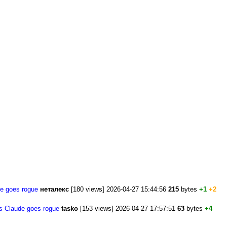
de goes rogue
неталекс
[180 views] 2026-04-27 15:44:56
215
bytes
+1
+2
's Claude goes rogue
tasko
[153 views] 2026-04-27 17:57:51
63
bytes
+4