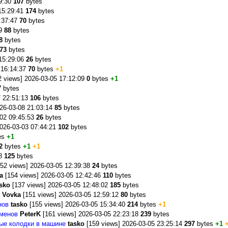
29:30
107
bytes
15:29:41
174
bytes
7:37:47
70
bytes
49
88
bytes
8
bytes
73
bytes
 15:29:06
26
bytes
 16:14:37
70
bytes
+1
 views] 2026-03-05 17:12:09
0
bytes
+1
7
bytes
7 22:51:13
106
bytes
26-03-08 21:03:14
85
bytes
-02 09:45:53
26
bytes
2026-03-03 07:44:21
102
bytes
es
+1
2
bytes
+1
+1
38
125
bytes
52 views] 2026-03-05 12:39:38
24
bytes
a
[154 views] 2026-03-05 12:42:46
110
bytes
sko
[137 views] 2026-03-05 12:48:02
185
bytes
Vovka
[151 views] 2026-03-05 12:59:12
80
bytes
нов
tasko
[155 views] 2026-03-05 15:34:40
214
bytes
+1
іменов
PeterK
[161 views] 2026-03-05 22:23:18
239
bytes
ые колодки в машине
tasko
[159 views] 2026-03-05 23:25:14
297
bytes
+1