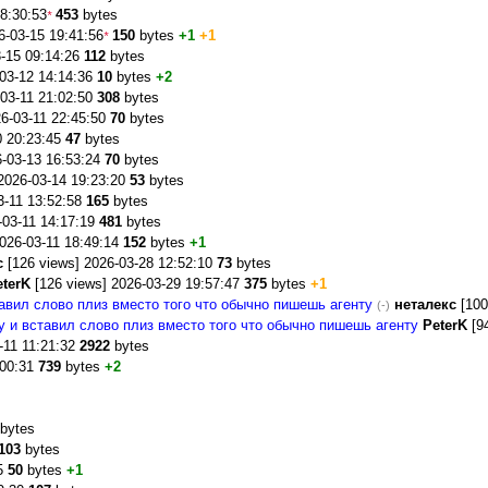
18:30:53
453
bytes
*
6-03-15 19:41:56
150
bytes
+1
+1
*
3-15 09:14:26
112
bytes
-03-12 14:14:36
10
bytes
+2
-03-11 21:02:50
308
bytes
26-03-11 22:45:50
70
bytes
0 20:23:45
47
bytes
6-03-13 16:53:24
70
bytes
2026-03-14 19:23:20
53
bytes
3-11 13:52:58
165
bytes
-03-11 14:17:19
481
bytes
2026-03-11 18:49:14
152
bytes
+1
с
[126 views] 2026-03-28 12:52:10
73
bytes
eterK
[126 views] 2026-03-29 19:57:47
375
bytes
+1
авил слово плиз вместо того что обычно пишешь агенту
неталекс
[100
(-)
у и вставил слово плиз вместо того что обычно пишешь агенту
PeterK
[94
-11 11:21:32
2922
bytes
:00:31
739
bytes
+2
bytes
103
bytes
25
50
bytes
+1