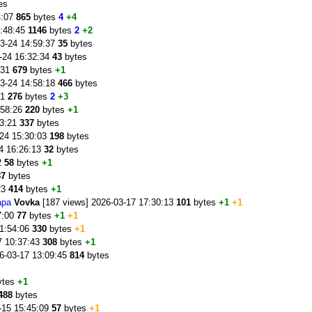
es
4:07
865
bytes
4
+4
1:48:45
1146
bytes
2
+2
03-24 14:59:37
35
bytes
-24 16:32:34
43
bytes
:31
679
bytes
+1
03-24 14:58:18
466
bytes
41
276
bytes
2
+3
:58:26
220
bytes
+1
03:21
337
bytes
-24 15:30:03
198
bytes
24 16:26:13
32
bytes
2
58
bytes
+1
87
bytes
23
414
bytes
+1
ара
Vovka
[187 views] 2026-03-17 17:30:13
101
bytes
+1
+1
7:00
77
bytes
+1
+1
11:54:06
330
bytes
+1
7 10:37:43
308
bytes
+1
6-03-17 13:09:45
814
bytes
ytes
+1
488
bytes
-15 15:45:09
57
bytes
+1