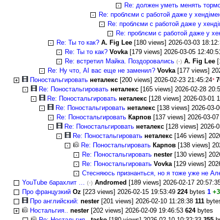
Re: должен уметь менять торм
Re: проблєми с работой даже у хендіме
Re: проблєми с работой даже у хенд
Re: проблєми с работой даже у хе
Re: Ты то как?
A. Fig Lee
[180 views] 2026-03-03 18:12
Re: Ты то как?
Vovka
[179 views] 2026-03-05 12:40:
Re: встретил Майка. Поздоровались
A. Fig Lee
[
(-)
Re: Ну что, AI вас еще не заменил?
Vovka
[177 views] 20
Понoстальгировать
неталекс
[200 views] 2026-02-23 21:45:24
7
*
Re: Понoстальгировать
неталекс
[165 views] 2026-02-28 20:
Re: Понoстальгировать
неталекс
[128 views] 2026-03-01 1
Re: Понoстальгировать
неталекс
[138 views] 2026-03-0
Re: Понoстальгировать
Карпов
[137 views] 2026-03-07
Re: Понoстальгировать
неталекс
[128 views] 2026-0
Re: Понoстальгировать
неталекс
[146 views] 202
Re: Понoстальгировать
Карпов
[138 views] 20
Re: Понoстальгировать
nester
[130 views] 202
Re: Понoстальгировать
Vovka
[129 views] 202
Стесняюсь признанться, но я тоже уже не Ал
YouTube барахлит …
Andromed
[189 views] 2026-02-17 20:57:
(-)
Про французкий
Oz
[223 views] 2026-02-15 19:53:49
224
bytes
1
+
Про английский:
nester
[201 views] 2026-02-10 11:28:38
111
byt
Ностальгия..
nester
[202 views] 2026-02-09 19:46:53
624
bytes
Re: Ностальгия..
tasko
[180 views] 2026-02-10 10:32:33
355
b