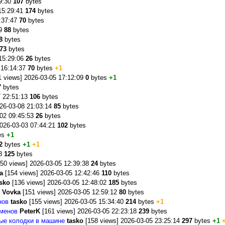
29:30
107
bytes
15:29:41
174
bytes
7:37:47
70
bytes
49
88
bytes
8
bytes
73
bytes
 15:29:06
26
bytes
 16:14:37
70
bytes
+1
 views] 2026-03-05 17:12:09
0
bytes
+1
7
bytes
7 22:51:13
106
bytes
26-03-08 21:03:14
85
bytes
-02 09:45:53
26
bytes
2026-03-03 07:44:21
102
bytes
es
+1
2
bytes
+1
+1
38
125
bytes
50 views] 2026-03-05 12:39:38
24
bytes
a
[154 views] 2026-03-05 12:42:46
110
bytes
sko
[136 views] 2026-03-05 12:48:02
185
bytes
Vovka
[151 views] 2026-03-05 12:59:12
80
bytes
нов
tasko
[155 views] 2026-03-05 15:34:40
214
bytes
+1
іменов
PeterK
[161 views] 2026-03-05 22:23:18
239
bytes
ые колодки в машине
tasko
[158 views] 2026-03-05 23:25:14
297
bytes
+1