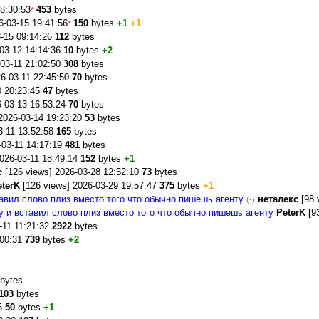
18:30:53
453
bytes
*
6-03-15 19:41:56
150
bytes
+1
+1
*
3-15 09:14:26
112
bytes
-03-12 14:14:36
10
bytes
+2
-03-11 21:02:50
308
bytes
26-03-11 22:45:50
70
bytes
0 20:23:45
47
bytes
6-03-13 16:53:24
70
bytes
2026-03-14 19:23:20
53
bytes
3-11 13:52:58
165
bytes
-03-11 14:17:19
481
bytes
2026-03-11 18:49:14
152
bytes
+1
с
[126 views] 2026-03-28 12:52:10
73
bytes
eterK
[126 views] 2026-03-29 19:57:47
375
bytes
+1
авил слово плиз вместо того что обычно пишешь агенту
неталекс
[98 
(-)
у и вставил слово плиз вместо того что обычно пишешь агенту
PeterK
[93
-11 11:21:32
2922
bytes
:00:31
739
bytes
+2
bytes
103
bytes
25
50
bytes
+1