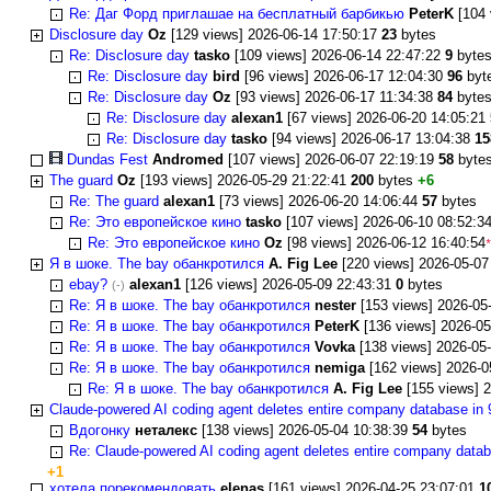
Re: Даг Форд приглашае на бесплатный барбикью
PeterK
[104 
Disclosure day
Oz
[129 views] 2026-06-14 17:50:17
23
bytes
Re: Disclosure day
tasko
[109 views] 2026-06-14 22:47:22
9
byte
Re: Disclosure day
bird
[96 views] 2026-06-17 12:04:30
96
byt
Re: Disclosure day
Oz
[93 views] 2026-06-17 11:34:38
84
byte
Re: Disclosure day
alexan1
[67 views] 2026-06-20 14:05:21
Re: Disclosure day
tasko
[94 views] 2026-06-17 13:04:38
15
Dundas Fest
Andromed
[107 views] 2026-06-07 22:19:19
58
byte
The guard
Oz
[193 views] 2026-05-29 21:22:41
200
bytes
+6
Re: The guard
alexan1
[73 views] 2026-06-20 14:06:44
57
bytes
Re: Это европейское кино
tasko
[107 views] 2026-06-10 08:52:3
Re: Это европейское кино
Oz
[98 views] 2026-06-12 16:40:54
*
Я в шоке. The bay обанкротился
A. Fig Lee
[220 views] 2026-05-07
ebay?
alexan1
[126 views] 2026-05-09 22:43:31
0
bytes
(-)
Re: Я в шоке. The bay обанкротился
nester
[153 views] 2026-05
Re: Я в шоке. The bay обанкротился
PeterK
[136 views] 2026-05
Re: Я в шоке. The bay обанкротился
Vovka
[138 views] 2026-05
Re: Я в шоке. The bay обанкротился
nemiga
[162 views] 2026-0
Re: Я в шоке. The bay обанкротился
A. Fig Lee
[155 views] 
Claude-powered AI coding agent deletes entire company database in 
Вдогонку
неталекс
[138 views] 2026-05-04 10:38:39
54
bytes
Re: Claude-powered AI coding agent deletes entire company datab
+1
хотела порекомендовать
elenas
[161 views] 2026-04-25 23:07:01
1