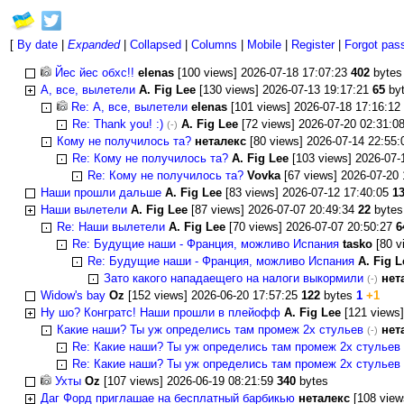
[
By date
|
Expanded
|
Collapsed
|
Columns
|
Mobile
|
Register
|
Forgot pas
Йес йес обхс!!
elenas
[100 views] 2026-07-18 17:07:23
402
byte
А, все, вылетели
A. Fig Lee
[130 views] 2026-07-13 19:17:21
65
by
Re: А, все, вылетели
elenas
[101 views] 2026-07-18 17:16:12
Re: Thank you! :)
A. Fig Lee
[72 views] 2026-07-20 02:31:0
(-)
Кому не получилось та?
неталекс
[80 views] 2026-07-14 22:55
Re: Кому не получилось та?
A. Fig Lee
[103 views] 2026-07-
Re: Кому не получилось та?
Vovka
[67 views] 2026-07-20
Наши прошли дальше
A. Fig Lee
[83 views] 2026-07-12 17:40:05
1
Наши вылетели
A. Fig Lee
[87 views] 2026-07-07 20:49:34
22
byte
Re: Наши вылетели
A. Fig Lee
[70 views] 2026-07-07 20:50:27
6
Re: Будущие наши - Франция, можливо Испания
tasko
[80 v
Re: Будущие наши - Франция, можливо Испания
A. Fig L
Зато какого нападаещего на налоги выкормили
нет
(-)
Widow's bay
Oz
[152 views] 2026-06-20 17:57:25
122
bytes
1
+1
Ну шо? Конгратс! Наши прошли в плейофф
A. Fig Lee
[121 views]
Какие наши? Ты уж определись там промеж 2х стульев
нет
(-)
Re: Какие наши? Ты уж определись там промеж 2х стульев
Re: Какие наши? Ты уж определись там промеж 2х стульев
Ухты
Oz
[107 views] 2026-06-19 08:21:59
340
bytes
Даг Форд приглашае на бесплатный барбикью
неталекс
[108 view