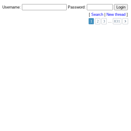
Username:
Password:
[
Search
|
New thread
]
1
2
3
…
831