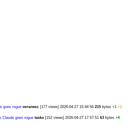
de goes rogue
неталекс
[177 views] 2026-04-27 15:44:56
215
bytes
+1
+2
's Claude goes rogue
tasko
[152 views] 2026-04-27 17:57:51
63
bytes
+4