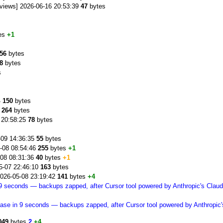
views] 2026-06-16 20:53:39
47
bytes
s
es
+1
s
56
bytes
8
bytes
s
4
150
bytes
264
bytes
 20:58:25
78
bytes
-09 14:36:35
55
bytes
-08 08:54:46
255
bytes
+1
-08 08:31:36
40
bytes
+1
5-07 22:46:10
163
bytes
2026-05-08 23:19:42
141
bytes
+4
9 seconds — backups zapped, after Cursor tool powered by Anthropic's Clau
ase in 9 seconds — backups zapped, after Cursor tool powered by Anthropic
049
bytes
2
+4