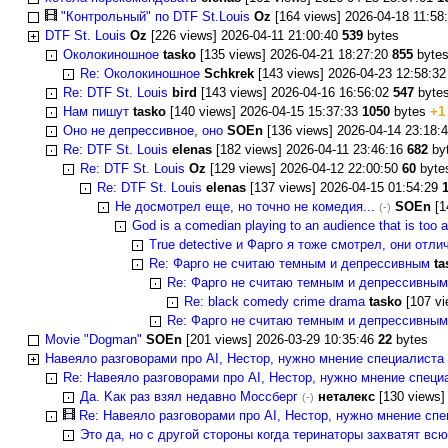
"Контрольный" по DTF St.Louis
Oz
[164 views] 2026-04-18 11:58
DTF St. Louis
Oz
[226 views] 2026-04-11 21:00:40
539
bytes
Околокиношное
tasko
[135 views] 2026-04-21 18:27:20
855
byte
Re: Околокиношное
Schkrek
[143 views] 2026-04-23 12:58:3
Re: DTF St. Louis
bird
[143 views] 2026-04-16 16:56:02
547
byte
Нам пишут
tasko
[140 views] 2026-04-15 15:37:33
1050
bytes
+1
Оно не депрессивное, оно
SOEn
[136 views] 2026-04-14 23:18:
Re: DTF St. Louis
elenas
[182 views] 2026-04-11 23:46:16
682
by
Re: DTF St. Louis
Oz
[129 views] 2026-04-12 22:00:50
60
byte
Re: DTF St. Louis
elenas
[137 views] 2026-04-15 01:54:29
Не досмотрел еще, но точно не комедия...
SOEn
[1
(-)
God is a comedian playing to an audience that is too a
True detective и Фарго я тоже смотрел, они отл
Re: Фарго не считаю темным и депрессивным
ta
Re: Фарго не считаю темным и депрессивным
Re: black comedy crime drama
tasko
[107 vi
Re: Фарго не считаю темным и депрессивным
Movie "Dogman"
SOEn
[201 views] 2026-03-29 10:35:46
22
bytes
Навеяло разговорами про AI, Hестор, нужно мнение специалиста
Re: Навеяло разговорами про AI, Hестор, нужно мнение специ
Да. Kак раз взял недавно Моссберг
неталекс
[130 views]
(-)
Re: Навеяло разговорами про AI, Hестор, нужно мнение сп
Это да, но с другой стороны когда теринаторы захватят в