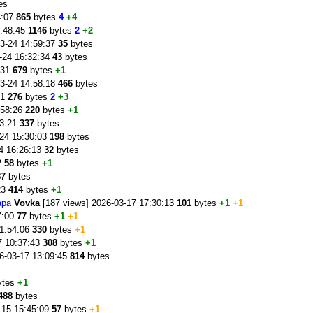
es
4:07
865
bytes
4
+4
1:48:45
1146
bytes
2
+2
03-24 14:59:37
35
bytes
-24 16:32:34
43
bytes
:31
679
bytes
+1
03-24 14:58:18
466
bytes
41
276
bytes
2
+3
:58:26
220
bytes
+1
03:21
337
bytes
-24 15:30:03
198
bytes
24 16:26:13
32
bytes
2
58
bytes
+1
87
bytes
23
414
bytes
+1
ара
Vovka
[187 views] 2026-03-17 17:30:13
101
bytes
+1
+1
7:00
77
bytes
+1
+1
11:54:06
330
bytes
+1
7 10:37:43
308
bytes
+1
6-03-17 13:09:45
814
bytes
ytes
+1
488
bytes
-15 15:45:09
57
bytes
+1