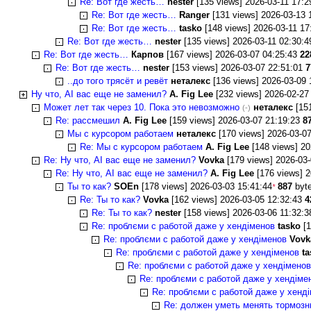
Re: Вот где жесть…
nester
[135 views] 2026-03-11 17:
Re: Вот где жесть…
Ranger
[131 views] 2026-03-13 
Re: Вот где жесть…
tasko
[148 views] 2026-03-11 1
Re: Вот где жесть…
nester
[135 views] 2026-03-11 02:30:
Re: Вот где жесть…
Карпов
[167 views] 2026-03-07 04:25:43
22
Re: Вот где жесть…
nester
[153 views] 2026-03-07 22:51:01
7
..до того трясёт и ревёт
неталекс
[136 views] 2026-03-09
Ну что, AI вас еще не заменил?
A. Fig Lee
[232 views] 2026-02-27
Может лет так через 10. Пока это невозможно
неталекс
[151
(-)
Re: рассмешил
A. Fig Lee
[159 views] 2026-03-07 21:19:23
8
Мы с курсором работаем
неталекс
[170 views] 2026-03-0
Re: Мы с курсором работаем
A. Fig Lee
[148 views] 20
Re: Ну что, AI вас еще не заменил?
Vovka
[179 views] 2026-03
Re: Ну что, AI вас еще не заменил?
A. Fig Lee
[176 views] 
Ты то как?
SOEn
[178 views] 2026-03-03 15:41:44
887
byt
*
Re: Ты то как?
Vovka
[162 views] 2026-03-05 12:32:43
4
Re: Ты то как?
nester
[158 views] 2026-03-06 11:32:
Re: проблєми с работой даже у хендіменов
tasko
[1
Re: проблєми с работой даже у хендіменов
Vovk
Re: проблєми с работой даже у хендіменов
ta
Re: проблєми с работой даже у хендіменов
Re: проблєми с работой даже у хендіме
Re: проблєми с работой даже у хенд
Re: должен уметь менять тормозн