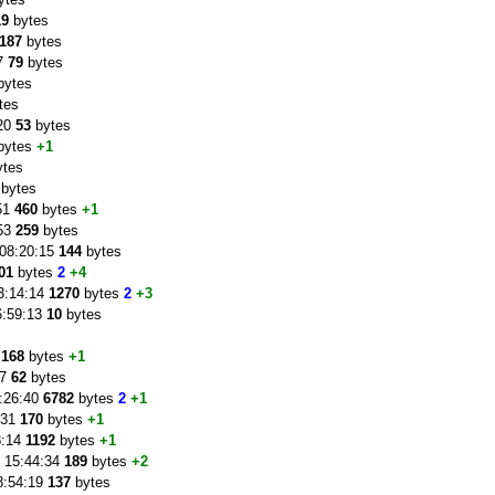
19
bytes
187
bytes
57
79
bytes
bytes
tes
:20
53
bytes
bytes
+1
ytes
bytes
:51
460
bytes
+1
:53
259
bytes
 08:20:15
144
bytes
01
bytes
2
+4
3:14:14
1270
bytes
2
+3
6:59:13
10
bytes
s
6
168
bytes
+1
57
62
bytes
3:26:40
6782
bytes
2
+1
:31
170
bytes
+1
8:14
1192
bytes
+1
9 15:44:34
189
bytes
+2
8:54:19
137
bytes