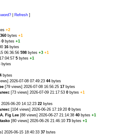
sword?
|
Refresh
]
s
tes
+2
360
bytes
+1
8
0
bytes
+1
:00
16
bytes
15 06:36:56
598
bytes
+3
+1
 17:04:57
5
bytes
+1
3
bytes
s
4
bytes
iews] 2026-07-08 07:49:23
44
bytes
ee
[79 views] 2026-07-08 16:56:25
17
bytes
алекс
[73 views] 2026-07-09 21:17:53
0
bytes
+1
 2026-06-20 14:12:23
22
bytes
алекс
[104 views] 2026-06-26 17:19:20
0
bytes
A. Fig Lee
[88 views] 2026-06-27 21:14:38
40
bytes
+1
tasko
[80 views] 2026-06-26 21:46:10
73
bytes
+1
s] 2026-06-15 18:40:33
37
bytes