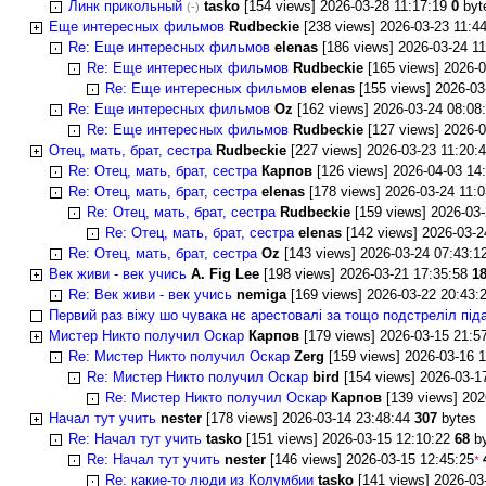
Линк прикольный
tasko
[154 views] 2026-03-28 11:17:19
0
byt
(-)
Еще интересных фильмов
Rudbeckie
[238 views] 2026-03-23 11:4
Re: Еще интересных фильмов
elenas
[186 views] 2026-03-24 1
Re: Еще интересных фильмов
Rudbeckie
[165 views] 2026-
Re: Еще интересных фильмов
elenas
[155 views] 2026-03
Re: Еще интересных фильмов
Oz
[162 views] 2026-03-24 08:08
Re: Еще интересных фильмов
Rudbeckie
[127 views] 2026-
Отец, мать, брат, сестра
Rudbeckie
[227 views] 2026-03-23 11:20:
Re: Отец, мать, брат, сестра
Карпов
[126 views] 2026-04-03 14
Re: Отец, мать, брат, сестра
elenas
[178 views] 2026-03-24 11:
Re: Отец, мать, брат, сестра
Rudbeckie
[159 views] 2026-03
Re: Отец, мать, брат, сестра
elenas
[142 views] 2026-03-
Re: Отец, мать, брат, сестра
Oz
[143 views] 2026-03-24 07:43:1
Век живи - век учись
A. Fig Lee
[198 views] 2026-03-21 17:35:58
1
Re: Век живи - век учись
nemiga
[169 views] 2026-03-22 20:43:
Первий раз віжу шо чувака нє арестовалі за тощо подстреліл під
Мистер Никто получил Оскар
Карпов
[179 views] 2026-03-15 21:5
Re: Мистер Никто получил Оскар
Zerg
[159 views] 2026-03-16 
Re: Мистер Никто получил Оскар
bird
[154 views] 2026-03-1
Re: Мистер Никто получил Оскар
Карпов
[139 views] 202
Начал тут учить
nester
[178 views] 2026-03-14 23:48:44
307
bytes
Re: Начал тут учить
tasko
[151 views] 2026-03-15 12:10:22
68
b
Re: Начал тут учить
nester
[146 views] 2026-03-15 12:45:25
*
Re: какие-то люди из Колумбии
tasko
[141 views] 2026-03