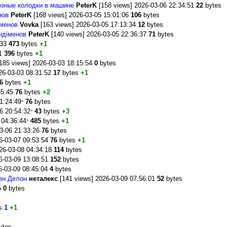
озные колодки в машине
PeterK
[158 views] 2026-03-06 22:34:51
22
bytes
нов
PeterK
[168 views] 2026-03-05 15:01:06
106
bytes
іменов
Vovka
[163 views] 2026-03-05 17:13:34
12
bytes
ндіменов
PeterK
[140 views] 2026-03-05 22:36:37
71
bytes
:33
473
bytes
+1
51
396
bytes
+1
185 views] 2026-03-03 18:15:54
0
bytes
26-03-03 08:31:52
17
bytes
+1
6
bytes
+1
55:45
76
bytes
+2
1:24:49
76
bytes
*
6 20:54:32
43
bytes
+3
*
 04:36:44
485
bytes
+1
*
3-06 21:33:26
76
bytes
6-03-07 09:53:54
76
bytes
+1
26-03-08 04:34:18
114
bytes
6-03-09 13:08:51
152
bytes
6-03-09 08:45:04
4
bytes
ен Делон
неталекс
[141 views] 2026-03-09 07:56:01
52
bytes
35
0
bytes
3
es
1
+1
ytes