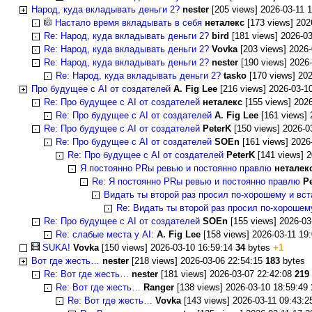
Народ, куда вкладывать деньги 2?
nester
[205 views] 2026-03-11 
Настало время вкладывать в себя
неталекс
[173 views] 202
Re: Народ, куда вкладывать деньги 2?
bird
[181 views] 2026-0
Re: Народ, куда вкладывать деньги 2?
Vovka
[203 views] 2026
Re: Народ, куда вкладывать деньги 2?
nester
[190 views] 2026
Re: Народ, куда вкладывать деньги 2?
tasko
[170 views] 20
Про будущее с AI от создателей
A. Fig Lee
[216 views] 2026-03-1
Re: Про будущее с AI от создателей
неталекс
[155 views] 202
Re: Про будущее с AI от создателей
A. Fig Lee
[161 views] 
Re: Про будущее с AI от создателей
PeterK
[150 views] 2026-0
Re: Про будущее с AI от создателей
SOEn
[161 views] 2026
Re: Про будущее с AI от создателей
PeterK
[141 views] 
Я постоянно PRы ревью и постоянно правлю
неталек
Re: Я постоянно PRы ревью и постоянно правлю
P
Видать ты второй раз просил по-хорошeму и вст
Re: Видать ты второй раз просил по-хорошeм
Re: Про будущее с AI от создателей
SOEn
[155 views] 2026-03
Re: слабые места у AI:
A. Fig Lee
[158 views] 2026-03-11 19
SUKA!
Vovka
[150 views] 2026-03-10 16:59:14
34
bytes
+1
Вот где жесть…
nester
[218 views] 2026-03-06 22:54:15
183
bytes
Re: Вот где жесть…
nester
[181 views] 2026-03-07 22:42:08
219
Re: Вот где жесть…
Ranger
[138 views] 2026-03-10 18:59:49
Re: Вот где жесть…
Vovka
[143 views] 2026-03-11 09:43: