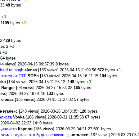
:33
48
bytes
s
+1
2
1105
bytes
+3
s
42
429
bytes
tes
2
+3
s
+1
164
bytes
44 views] 2026-04-15 09:57:39
0
bytes
fraid to laugh
elenas
[155 views] 2026-04-15 11:09:56
572
bytes
+1
ичаются от DTF
SOEn
[130 views] 2026-04-15 16:21:15
104
bytes
sko
[134 views] 2026-04-15 11:25:12
148
bytes
+1
*
Ranger
[98 views] 2026-04-27 15:54:32
165
bytes
ews] 2026-04-27 18:01:16
133
bytes
elenas
[136 views] 2026-04-15 11:27:02
57
bytes
неталекс
[248 views] 2026-03-28 10:43:35
120
bytes
*
алиста
Vovka
[188 views] 2026-03-31 11:35:58
67
bytes
 2026-04-02 22:23:14
0
bytes
*
ециалиста
Карпов
[186 views] 2026-03-29 04:21:27
501
bytes
сю землю думаю это будет неважно
неталекс
[167 views] 2026-03-29 08
(-)