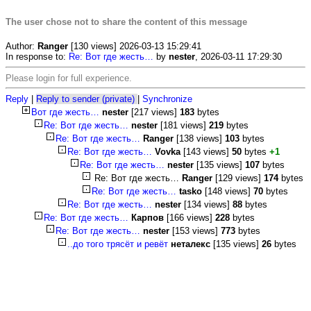
The user chose not to share the content of this message
Author:
Ranger
[130 views] 2026-03-13 15:29:41
In response to:
Re: Вот где жесть…
by
nester
, 2026-03-11 17:29:30
Please login for full experience.
Reply
|
Reply to sender (private)
|
Synchronize
Вот где жесть…
nester
[217 views]
183
bytes
Re: Вот где жесть…
nester
[181 views]
219
bytes
Re: Вот где жесть…
Ranger
[138 views]
103
bytes
Re: Вот где жесть…
Vovka
[143 views]
50
bytes
+1
Re: Вот где жесть…
nester
[135 views]
107
bytes
Re: Вот где жесть…
Ranger
[129 views]
174
bytes
Re: Вот где жесть…
tasko
[148 views]
70
bytes
Re: Вот где жесть…
nester
[134 views]
88
bytes
Re: Вот где жесть…
Карпов
[166 views]
228
bytes
Re: Вот где жесть…
nester
[153 views]
773
bytes
..до того трясёт и ревёт
неталекс
[135 views]
26
bytes