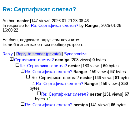
Re: Сертификат слетел?
Author:
nester
[147 views] 2026-01-29 23:08:46
In response to:
Re: Сертификат слетел?
by
Ranger
, 2026-01-29
16:00:22
Не блин, подрждём вдруг сам починится..
Если б я знал как он там вообще устроен…
Reply
|
Reply to sender (private)
|
Synchronize
Сертификат слетел?
nemiga
[208 views]
0
bytes
Re: Сертификат слетел?
nester
[183 views]
60
bytes
Re: Сертификат слетел?
Ranger
[159 views]
57
bytes
Re: Сертификат слетел?
nester
[146 views]
81
bytes
Re: Сертификат слетел?
Ranger
[159 views]
250
bytes
Re: Сертификат слетел?
nester
[131 views]
67
bytes
+1
Re: Сертификат слетел?
nemiga
[141 views]
66
bytes